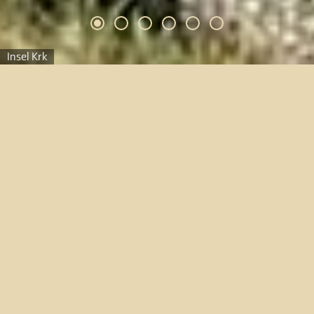
Insel Krk
Kroatien
Auszeit für Geist & Seele: Insel
Krk, Teil 2
Wandern auf dem Franziskusweg
Teil 2.
Eine
Hommage an den Orden:
Der Orden der
Franziskanermönche hat auf Krk eine
jahrhundertelange Tradition. Wie überall waren auch
auf dieser kroatischen Insel die Klöster Zentren der
Bildung, der medizinischen Versorgung und der
Spiritualität. Im Zuge unserer Pilger-Wanderetappen
begegnet man den Franziskanern in Glavotok, in