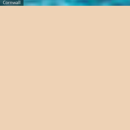
Cornwall
Cornwall
Cornwall zur Rhododendron- und
Ginsterblüte
Wander- und Gartenreise in wilder Landschaft voller
Magie
. Reisen nach Cornwall – das heißt mildes Klima,
einsame Küsten- und Klippenpfade, wunderschöne
Buchten, weite Meersicht, anhaltendes
Möwengeschrei, malerische Städtchen wie St. Ives
und reetgedeckte Cottages. Auch die Zeugen aus
Cornwalls vielseitiger Geschichte entdeckt unsere
Wandergruppe auf Schritt und Tritt. Bedingt durch das
milde Klima gedeiht hier eine subtropische
Vegetation, die im Frühjahr besonders prächtig blüht.
Oliva Reisen hat für diese Reise ein