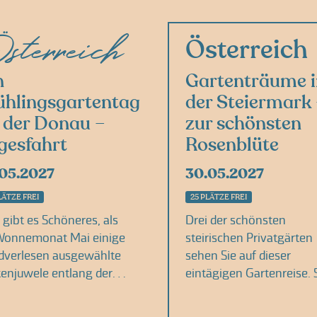
sterreich
Österreich
n
Gartenträume i
ühlingsgartentag
der Steiermark
 der Donau –
zur schönsten
gesfahrt
Rosenblüte
.05.2027
30.05.2027
LÄTZE FREI
25 PLÄTZE FREI
gibt es Schöneres, als
Drei der schönsten
Wonnemonat Mai einige
steirischen Privatgärten
dverlesen ausgewählte
sehen Sie auf dieser
enjuwele entlang der
eintägigen Gartenreise. 
nau…
lernen die
leidenschaftlichen…