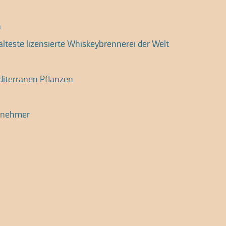
h
älteste lizensierte Whiskeybrennerei der Welt
diterranen Pflanzen
ilnehmer