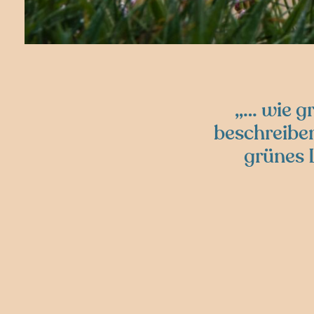
… wie gr
beschreiben
grünes L