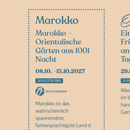
Ö
Marokko
Marokko –
Ei
Orientalische
Fr
Gärten aus 1001
an
Nacht
Ta
08.10.
15.10.2027
29
20 PLÄTZE FREI
25 P
Was 
im 
Marokko ist das
han
wahrscheinlich
Gart
spannendste,
Do
farbenprächtigste Land des