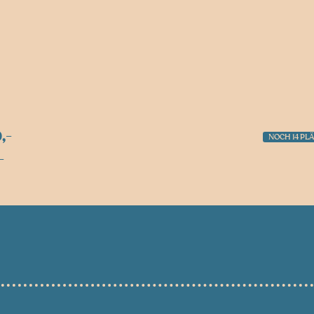
,-
NOCH 14 PLÄ
-